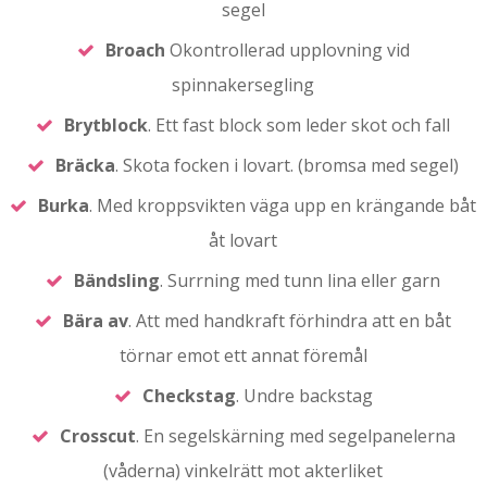
segel
Broach
Okontrollerad upplovning vid
spinnakersegling
Brytblock
. Ett fast block som leder skot och fall
Bräcka
. Skota focken i lovart. (bromsa med segel)
Burka
. Med kroppsvikten väga upp en krängande båt
åt lovart
Bändsling
. Surrning med tunn lina eller garn
Bära
av
. Att med handkraft förhindra att en båt
törnar emot ett annat föremål
Checkstag
. Undre backstag
Crosscut
. En segelskärning med segelpanelerna
(våderna) vinkelrätt mot akterliket