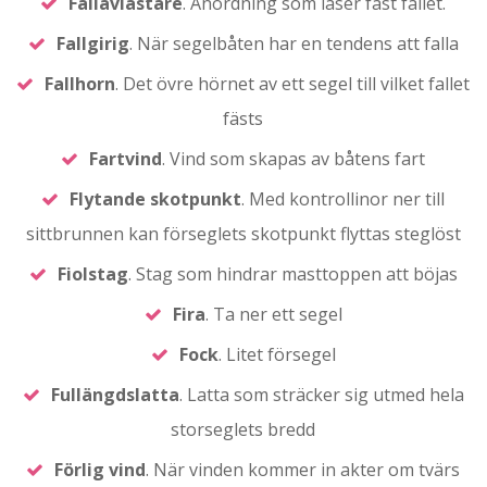
Fallavlastare
. Anordning som låser fast fallet.
Fallgirig
. När segelbåten har en tendens att falla
Fallhorn
. Det övre hörnet av ett segel till vilket fallet
fästs
Fartvind
. Vind som skapas av båtens fart
Flytande skotpunkt
. Med kontrollinor ner till
sittbrunnen kan förseglets skotpunkt flyttas steglöst
Fiolstag
. Stag som hindrar masttoppen att böjas
Fira
. Ta ner ett segel
Fock
. Litet försegel
Fullängdslatta
. Latta som sträcker sig utmed hela
storseglets bredd
Förlig vind
. När vinden kommer in akter om tvärs