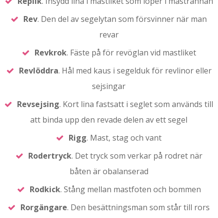
Replik
. Insydd lina i mastliket som löper i mastrännan
Rev
. Den del av segelytan som försvinner när man
revar
Revkrok
. Fäste på för revöglan vid mastliket
Revlöddra
. Hål med kaus i segelduk för revlinor eller
sejsingar
Revsejsing
. Kort lina fastsatt i seglet som används till
att binda upp den revade delen av ett segel
Rigg
. Mast, stag och vant
Rodertryck
. Det tryck som verkar på rodret när
båten är obalanserad
Rodkick
. Stång mellan mastfoten och bommen
Rorgängare
. Den besättningsman som står till rors