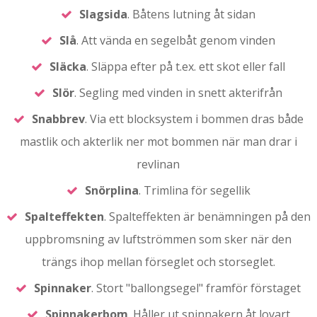
Slagsida
. Båtens lutning åt sidan
Slå
. Att vända en segelbåt genom vinden
Släcka
. Släppa efter på t.ex. ett skot eller fall
Slör
. Segling med vinden in snett akterifrån
Snabbrev
. Via ett blocksystem i bommen dras både
mastlik och akterlik ner mot bommen när man drar i
revlinan
Snörplina
. Trimlina för segellik
Spalteffekten
. Spalteffekten är benämningen på den
uppbromsning av luftströmmen som sker när den
trängs ihop mellan förseglet och storseglet.
Spinnaker
. Stort "ballongsegel" framför förstaget
Spinnakerbom
. Håller ut spinnakern åt lovart