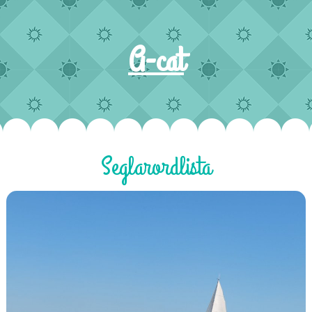
A-cat
Seglarordlista