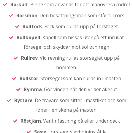
Rorkult
. Pinne som används för att manövrera rodret
Rorsman
. Den besättningsman som står till rors
Rullfock
. Fock som rullas upp på förstaget
Rullkapell
. Kapell som hissas utanpå ett inrullat
försegel och skyddar mot sol och regn
Rullrev
. Vid revning rullas storseglet upp på
bommen.
Rullstor
. Storsegel som kan rullas in i masten
Rymma
. Gör vinden när den vrider akerut
Ryttare
. De travare som sitter i mastliket och som
löper i en skena på masten
Röstjärn
. Vantinfästning på eller under däck
Sagg
. Förstagets avböjning åt lä