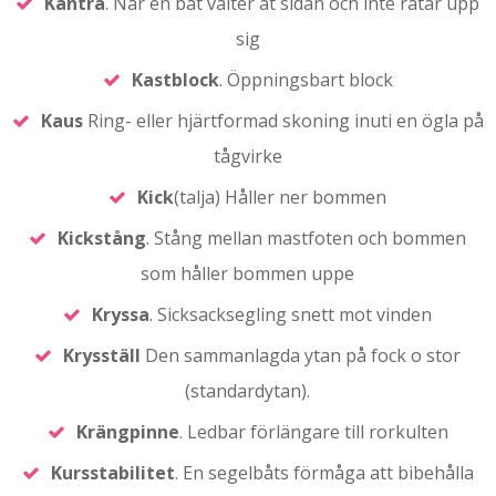
Kantra
. När en båt välter åt sidan och inte rätar upp
sig
Kastblock
. Öppningsbart block
Kaus
Ring- eller hjärtformad skoning inuti en ögla på
tågvirke
Kick
(talja) Håller ner bommen
Kickstång
. Stång mellan mastfoten och bommen
som håller bommen uppe
Kryssa
. Sicksacksegling snett mot vinden
Krysställ
Den sammanlagda ytan på fock o stor
(standardytan).
Krängpinne
. Ledbar förlängare till rorkulten
Kursstabilitet
. En segelbåts förmåga att bibehålla