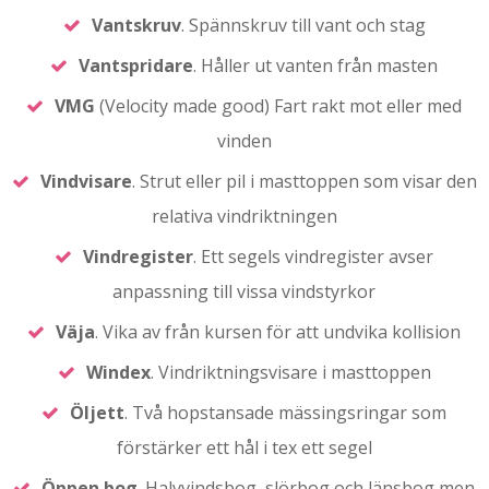
Vantskruv
. Spännskruv till vant och stag
Vantspridare
. Håller ut vanten från masten
VMG
(Velocity made good) Fart rakt mot eller med
vinden
Vindvisare
. Strut eller pil i masttoppen som visar den
relativa vindriktningen
Vindregister
. Ett segels vindregister avser
anpassning till vissa vindstyrkor
Väja
. Vika av från kursen för att undvika kollision
Windex
. Vindriktningsvisare i masttoppen
Öljett
. Två hopstansade mässingsringar som
förstärker ett hål i tex ett segel
Öppen
bog
. Halvvindsbog, slörbog och länsbog men